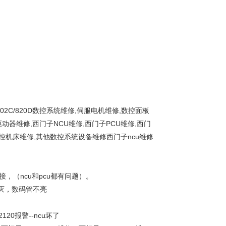
2S/802C/820D数控系统维修,伺服电机维修,数控面板
器维修,西门子NCU维修,西门子PCU维修,西门
数控机床维修,其他数控系统设备维修西门子ncu维修
接，（ncu和pcu都有问题）。
熄灭，数码管不亮
20报警--ncu坏了