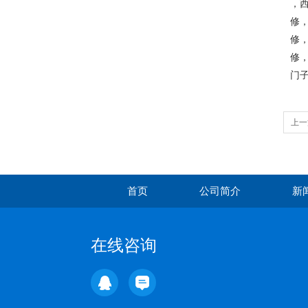
，西
修，
修，
修，
门子
上一
心维
首页
公司简介
新
在线咨询